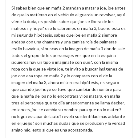
Si sabes bien que en mafia 2 mandan a matar a joe, joe antes
de que lo metieran en el vehículo el guarda un revolver, aquí
viene la duda, es posible saber que joe se libera de los
mafiosos y huye? eso lo sabremos en mafia 3, bueno esta es
mi segunda hipótesis, sabes que joe en mafia 2 siempre
andaba con una chamarra y una camisa roja de palmeras
estilo hawaina, si buscas en la imagen de mafia 3 donde sale
todos el grupo de los personajes ves que en la esquina
izquierda hay un tipo e imagínate con que?, con la misma
ropa con la que se viste joe, te invito a buscar imágenes de
joe con esa ropa en mafia 2 y lo compares con el de la
imagen del mafia 3, ahora mi tercera hipótesis, es seguro
que cuando joe huye se tuvo que cambiar de nombre para
que la mafia de los no lo encontrara y los matara, en mafia
tres el personaje que te dije anteriormente se llama decker,
entonces, joe se cambia su nombre para que no lo maten?
no logra escapar del auto? revela su identidad mas adelante
en el juego? son muchas dudas que se producen y la verdad
amigo mio, esto si que es una acorazonada.