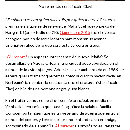
¡No te metas con Lincoln Clay!
“
Familia no es con quien naces. Es por quien mueres
”. Esa es la
premisa en la que se desenvuelve ‘Mafia 3’, el nuevo juego de
Hangar 13 (un estudio de 2K).
Gamescom 2015
fue el evento
escogido por los desarrolladores para mostrar un avance
cinematográfico de lo que será ésta tercera entrega.
IGN reportó
un aspecto interesante del nuevo ‘Mafia’: Se
desarrollará en Nueva Orleans, una ciudad poco abordada en el
mundo de los videojuegos. Además, al ser ambientada en 1968, se
espera que la trama toque temas como la discriminación racial en
Norteamérica, teniendo en cuenta que el protagonista (Lincoln
Clay) es hijo de una persona negra y una blanca.
En el tráiler vemos como el personaje principal, en medio de
‘flshbacks’, enuncia lo que para él significa la palabra ‘familia’.
Conocemos también que es un veterano de guerra que entró al
mundo del crimen, y termina el ‘promo’ matando a un enemigo,
acompañado de su pandilla.
Al parecer
su propósito es vengarse