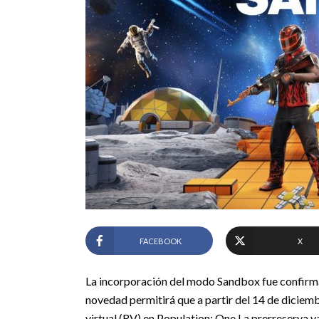
FACEBOOK
X
La incorporación del modo Sandbox fue confirm
novedad permitirá que a partir del 14 de diciem
virtual (RV) en Population: One.
La prerreserva y