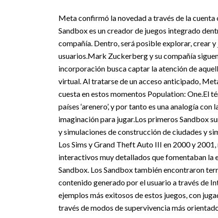
Meta confirmó la novedad a través de la cuenta 
Sandbox es un creador de juegos integrado dentr
compañía. Dentro, será posible explorar, crear y
usuarios.
Mark Zuckerberg y su compañía siguen ap
incorporación busca captar la atención de aquel
virtual. Al tratarse de un acceso anticipado, Me
cuesta en estos momentos Population: One.
El t
países ‘arenero’, y por tanto es una analogía con l
imaginación para jugar.
Los primeros Sandbox sur
y simulaciones de construcción de ciudades y s
Los Sims y Grand Theft Auto III en 2000 y 2001
interactivos muy detallados que fomentaban la 
Sandbox.
Los Sandbox también encontraron terr
contenido generado por el usuario a través de I
ejemplos más exitosos de estos juegos, con jug
través de modos de supervivencia más orientados