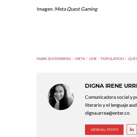
Imagen:
Meta Quest Gaming
MARK ZUCKERBERG
META
ONE
POPULATION
QUES
DIGNA IRENE UR
Comunicadora social y pe
literario y el lenguaje au
digna.urrea@enter.co
VIEW ALL POSTS