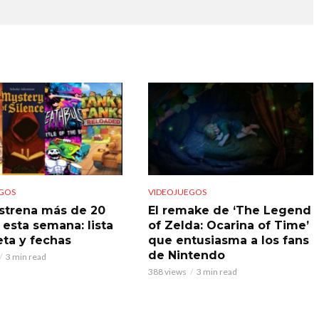
GOS
VIDEOJUEGOS
strena más de 20
El remake de ‘The Legend
 esta semana: lista
of Zelda: Ocarina of Time’
ta y fechas
que entusiasma a los fans
de Nintendo
3 min read
388 views
3 min read