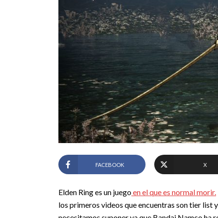
FACEBOOK
X
Elden Ring es un juego
en el que es normal morir.
los primeros videos que encuentras son tier list 
necesitamos suponer ya que Bandai Namco ha rev