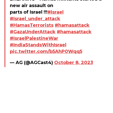
new air assault on
parts of Israel !!!
#Israel
#Israel_under_attack
#HamasTerrorists
#hamasattack
#GazaUnderAttack
#hamasattack
#IsraelPalestineWar
#IndiaStandsWithIsrael
pic.twitter.com/b5AhP0Wqq5
— AG (@AGCast4)
October 8, 2023