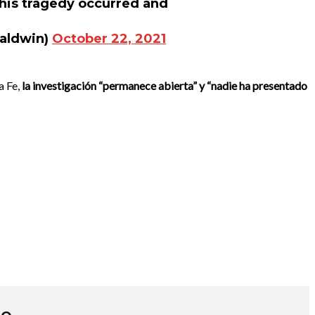
this tragedy occurred and
aldwin)
October 22, 2021
a Fe,
la investigación “permanece abierta” y “nadie ha presentado