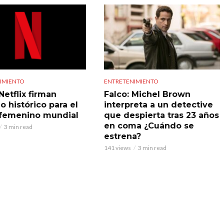
IMIENTO
ENTRETENIMIENTO
Netflix firman
Falco: Michel Brown
o histórico para el
interpreta a un detective
 femenino mundial
que despierta tras 23 años
en coma ¿Cuándo se
3 min read
estrena?
141 views
3 min read