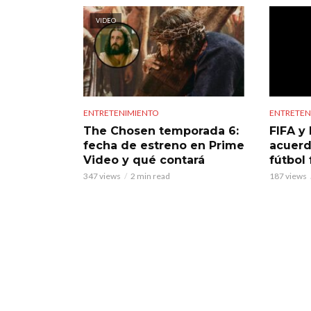
VIDEO
ENTRETENIMIENTO
ENTRETEN
The Chosen temporada 6:
FIFA y 
fecha de estreno en Prime
acuerd
Video y qué contará
fútbol
347 views
2 min read
187 views