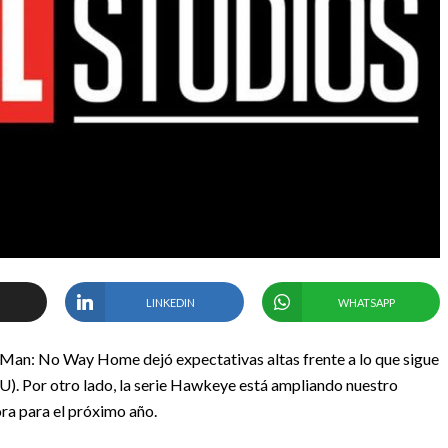
LINKEDIN
WHATSAPP
-Man: No Way Home dejó expectativas altas frente a lo que sigue
. Por otro lado, la serie Hawkeye está ampliando nuestro
ra para el próximo año.