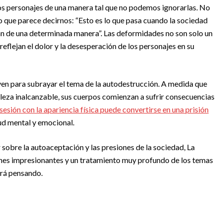
 los personajes de una manera tal que no podemos ignorarlas. No
no que parece decirnos: “Esto es lo que pasa cuando la sociedad
ean de una determinada manera”. Las deformidades no son solo un
reflejan el dolor y la desesperación de los personajes en su
en para subrayar el tema de la autodestrucción. A medida que
elleza inalcanzable, sus cuerpos comienzan a sufrir consecuencias
sesión con la apariencia física puede convertirse en una prisión
ud mental y emocional.
r sobre la autoaceptación y las presiones de la sociedad, La
ones impresionantes y un tratamiento muy profundo de los temas
jará pensando.