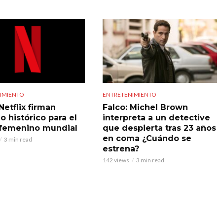
IMIENTO
ENTRETENIMIENTO
Netflix firman
Falco: Michel Brown
o histórico para el
interpreta a un detective
 femenino mundial
que despierta tras 23 años
en coma ¿Cuándo se
3 min read
estrena?
142 views
3 min read