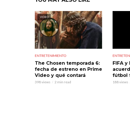
YOU MAY ALSO LIKE
VIDEO
ENTRETENIMIENTO
ENTRETEN
The Chosen temporada 6:
FIFA y 
fecha de estreno en Prime
acuerd
Video y qué contará
fútbol
398 views
2 min read
188 views