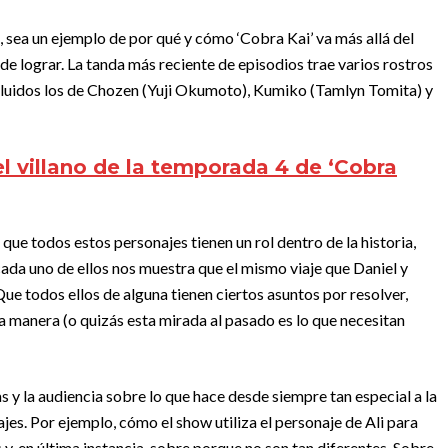
 sea un ejemplo de por qué y cómo ‘Cobra Kai’ va más allá del
de lograr. La tanda más reciente de episodios trae varios rostros
 incluidos los de Chozen (Yuji Okumoto), Kumiko (Tamlyn Tomita) y
el villano de la temporada 4 de ‘Cobra
 que todos estos personajes tienen un rol dentro de la historia,
ada uno de ellos nos muestra que el mismo viaje que Daniel y
ue todos ellos de alguna tienen ciertos asuntos por resolver,
a manera (o quizás esta mirada al pasado es lo que necesitan
s y la audiencia sobre lo que hace desde siempre tan especial a la
ajes. Por ejemplo, cómo el show utiliza el personaje de Ali para
 y, en última instancia, sobre porque no son tan diferentes. Sobre