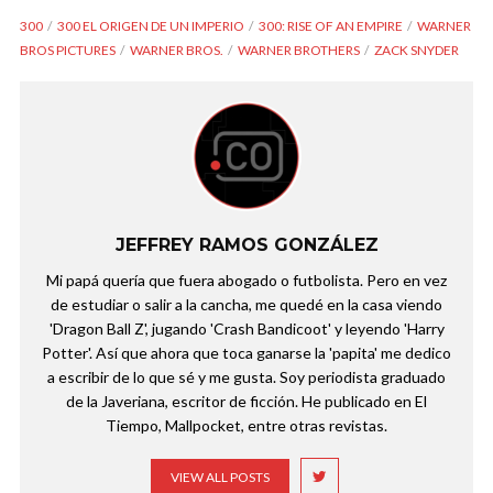
300
300 EL ORIGEN DE UN IMPERIO
300: RISE OF AN EMPIRE
WARNER
BROS PICTURES
WARNER BROS.
WARNER BROTHERS
ZACK SNYDER
JEFFREY RAMOS GONZÁLEZ
Mi papá quería que fuera abogado o futbolista. Pero en vez
de estudiar o salir a la cancha, me quedé en la casa viendo
'Dragon Ball Z', jugando 'Crash Bandicoot' y leyendo 'Harry
Potter'. Así que ahora que toca ganarse la 'papita' me dedico
a escribir de lo que sé y me gusta. Soy periodista graduado
de la Javeriana, escritor de ficción. He publicado en El
Tiempo, Mallpocket, entre otras revistas.
VIEW ALL POSTS