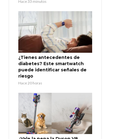
Hace 33 minutos
¿Tienes antecedentes de
diabetes? Este smartwatch
puede identificar señales de
riesgo
Hace 20 horas
¿Vale la pena la Dyson V8