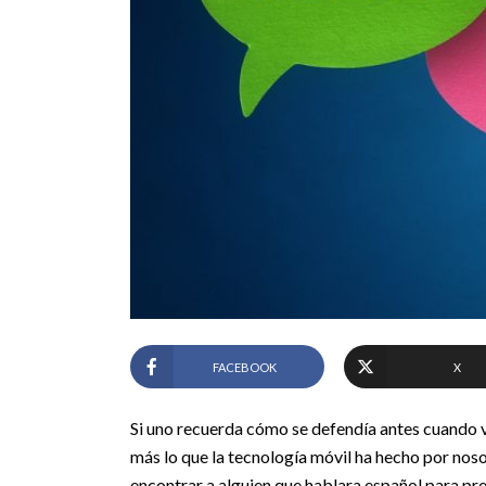
FACEBOOK
X
Si uno recuerda cómo se defendía antes cuando v
más lo que la tecnología móvil ha hecho por noso
encontrar a alguien que hablara español para pr