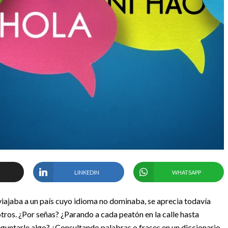
LINKEDIN
WHATSAPP
iajaba a un país cuyo idioma no dominaba, se aprecia todavía
tros. ¿Por señas? ¿Parando a cada peatón en la calle hasta
eguntarle algo? ¿Consultando palabras o frases en un diccionario