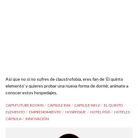
Así que no si no sufres de claustrofobia, eres fan de ‘El quinto
elemento’ y quieres probar una nueva forma de dormir, anímate a
conocer estos hospedajes.
CAPS FUTURE ROOMS
CAPSULE INN
CAPSULE INN Z
EL QUINTO
ELEMENTO
EMPRENDIMIENTO
HOSPEDAJE
HOTEL POD
HOTELES
CÁPSULA
INNOVACIÓN