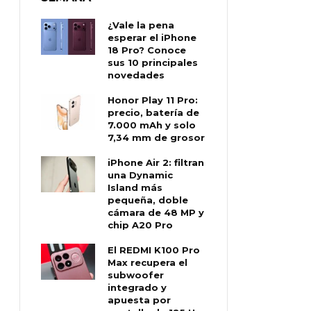
¿Vale la pena
esperar el iPhone
18 Pro? Conoce
sus 10 principales
novedades
Honor Play 11 Pro:
precio, batería de
7.000 mAh y solo
7,34 mm de grosor
iPhone Air 2: filtran
una Dynamic
Island más
pequeña, doble
cámara de 48 MP y
chip A20 Pro
El REDMI K100 Pro
Max recupera el
subwoofer
integrado y
apuesta por