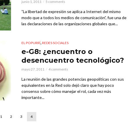
junio 1, 2011
5 comments
”La libertad de expresión se aplica a Internet del mismo
modo que a todos los medios de comunicación”, fue una de
las declaraciones de las organizaciones globales que...
,
EL POPURRÍ
REDES SOCIALES
e-G8: ¿encuentro o
desencuentro tecnológico?
mayo 27, 2011
4 comments
La reunión de las grandes potencias geopolíticas con sus
equivalentes en la Red solo dejó claro que hay poco
consenso sobre cómo manejar el rol, cada vez más
importante...
1
2
3
4