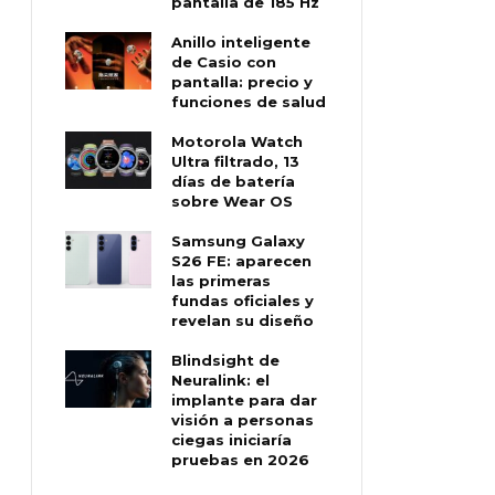
pantalla de 185 Hz
Anillo inteligente
de Casio con
pantalla: precio y
funciones de salud
Motorola Watch
Ultra filtrado, 13
días de batería
sobre Wear OS
Samsung Galaxy
S26 FE: aparecen
las primeras
fundas oficiales y
revelan su diseño
Blindsight de
Neuralink: el
implante para dar
visión a personas
ciegas iniciaría
pruebas en 2026