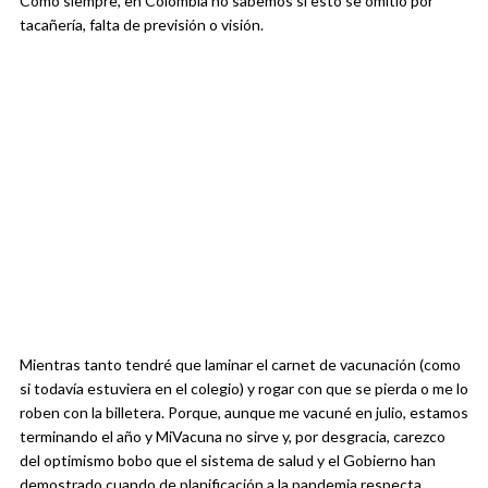
Como siempre, en Colombia no sabemos si esto se omitió por
tacañería, falta de previsión o visión.
Mientras tanto tendré que laminar el carnet de vacunación (como
si todavía estuviera en el colegio) y rogar con que se pierda o me lo
roben con la billetera. Porque, aunque me vacuné en julio, estamos
terminando el año y MiVacuna no sirve y, por desgracia, carezco
del optimismo bobo que el sistema de salud y el Gobierno han
demostrado cuando de planificación a la pandemia respecta.