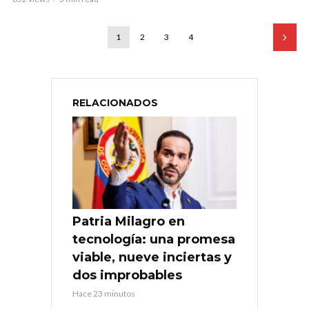
1
2
3
4
RELACIONADOS
Patria Milagro en
tecnología: una promesa
viable, nueve inciertas y
dos improbables
Hace 23 minutos