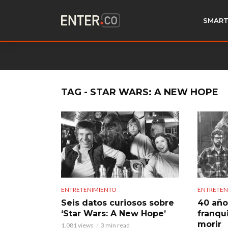
SMART
TAG - STAR WARS: A NEW HOPE
ENTRETENIMIENTO
ENTRETEN
Seis datos curiosos sobre
40 año
‘Star Wars: A New Hope’
franqu
morir
1.081 views
3 min read