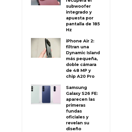
recupera el
subwoofer
integrado y
apuesta por
pantalla de 185
Hz
iPhone Air 2:
filtran una
Dynamic Island
más pequeña,
doble cámara
de 48 MP y
chip A20 Pro
Samsung
Galaxy S26 FE:
aparecen las
primeras
fundas
oficiales y
revelan su
diseño