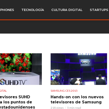
PHONES
TECNOLOGÍA
CULTURA DIGITAL
STARTUPS
GITAL
SAMSUNG CES 2015
levisores SUHD
Hands-on con los nuevos
 a los puntos de
televisores de Samsung
estadounidenses
218 views
5 min read