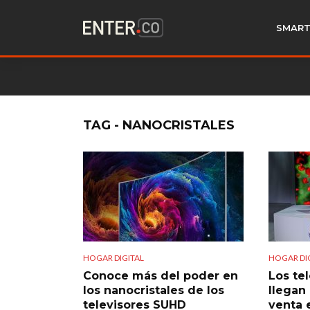
SMART
TAG - NANOCRISTALES
HOGAR DIGITAL
HOGAR DI
Conoce más del poder en
Los te
los nanocristales de los
llegan
televisores SUHD
venta 