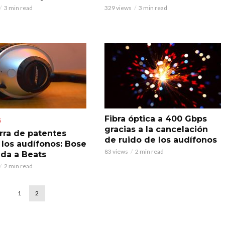
3 min read
329 views
3 min read
Fibra óptica a 400 Gbps
S
gracias a la cancelación
rra de patentes
de ruido de los audífonos
a los audífonos: Bose
83 views
2 min read
da a Beats
2 min read
1
2