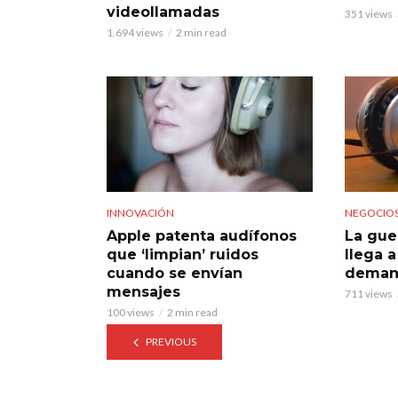
videollamadas
351 views
1.694 views
2 min read
INNOVACIÓN
NEGOCIO
Apple patenta audífonos
La gue
que ‘limpian’ ruidos
llega 
cuando se envían
deman
mensajes
711 views
100 views
2 min read
PREVIOUS