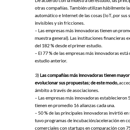
De acuerdo con la muestra del estudio, las prin
otras compañías. También utilizan hábilmente la b
automático e Internet de las cosas (IoT, por sus 
invisibles y sin fricciones.
– Las empresas más innovadoras tienen un promed
muestra general). Las instituciones financieras 
del 182 % desde el primer estudio.
– El 77 % de las empresas más innovadoras está
estudio anterior.
3)
Las compañías más innovadoras tienen mayor d
evolucionar sus propuestas; de este modo,
acced
ámbito a través de asociaciones.
– Las empresas más innovadoras establecieron 50
tienen en promedio 16 alianzas cada una.
– 50 % de las principales innovadoras invirtió e
tuvo programas de incubación/aceleración en co
comerciales con startups en comparación con 75 