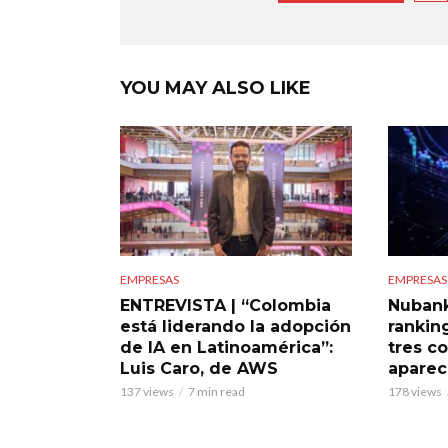
YOU MAY ALSO LIKE
EMPRESAS
EMPRESAS
ENTREVISTA | “Colombia
Nubank
está liderando la adopción
rankin
de IA en Latinoamérica”:
tres c
Luis Caro, de AWS
aparece
137 views
7 min read
178 views