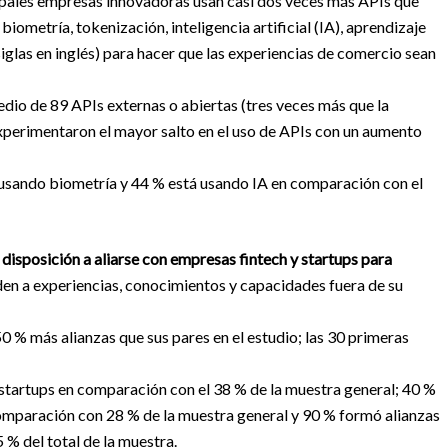
cipales empresas innovadoras usan casi dos veces más APIs que
iometría, tokenización, inteligencia artificial (IA), aprendizaje
siglas en inglés) para hacer que las experiencias de comercio sean
io de 89 APIs externas o abiertas (tres veces más que la
experimentaron el mayor salto en el uso de APIs con un aumento
 usando biometría y 44 % está usando IA en comparación con el
isposición a aliarse con empresas fintech y startups para
en a experiencias, conocimientos y capacidades fuera de su
 % más alianzas que sus pares en el estudio; las 30 primeras
n startups en comparación con el 38 % de la muestra general; 40 %
mparación con 28 % de la muestra general y 90 % formó alianzas
% del total de la muestra.