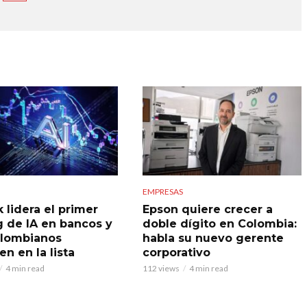
EMPRESAS
 lidera el primer
Epson quiere crecer a
g de IA en bancos y
doble dígito en Colombia:
olombianos
habla su nuevo gerente
n en la lista
corporativo
4 min read
112 views
4 min read