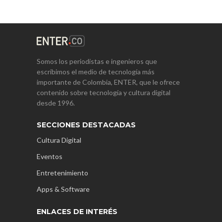
Somos los periodistas e ingenieros que
escribimos el medio de tecnología más
importante de Colombia, ENTER, que le ofrece
contenido sobre tecnología y cultura digital
desde 1996.
SECCIONES DESTACADAS
Cultura Digital
Eventos
Entretenimiento
Apps & Software
ENLACES DE INTERÉS