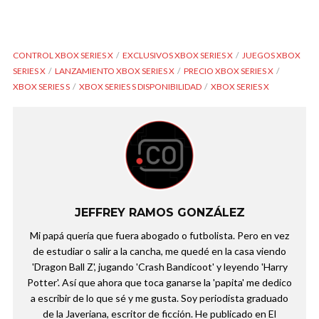
CONTROL XBOX SERIES X
EXCLUSIVOS XBOX SERIES X
JUEGOS XBOX
SERIES X
LANZAMIENTO XBOX SERIES X
PRECIO XBOX SERIES X
XBOX SERIES S
XBOX SERIES S DISPONIBILIDAD
XBOX SERIES X
JEFFREY RAMOS GONZÁLEZ
Mi papá quería que fuera abogado o futbolista. Pero en vez
de estudiar o salir a la cancha, me quedé en la casa viendo
'Dragon Ball Z', jugando 'Crash Bandicoot' y leyendo 'Harry
Potter'. Así que ahora que toca ganarse la 'papita' me dedico
a escribir de lo que sé y me gusta. Soy periodista graduado
de la Javeriana, escritor de ficción. He publicado en El