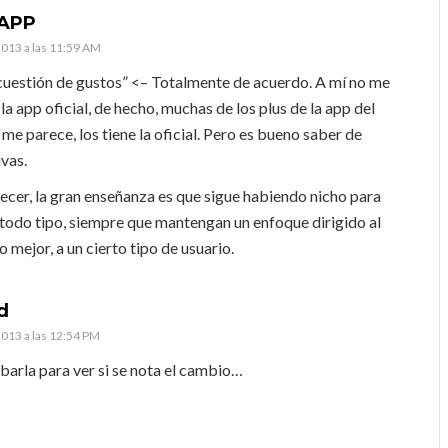
rAPP
013 a las 11:59 AM
cuestión de gustos” <– Totalmente de acuerdo. A mí no me
la app oficial, de hecho, muchas de los plus de la app del
, me parece, los tiene la oficial. Pero es bueno saber de
ivas.
ecer, la gran enseñanza es que sigue habiendo nicho para
todo tipo, siempre que mantengan un enfoque dirigido al
o mejor, a un cierto tipo de usuario.
d
013 a las 12:54 PM
barla para ver si se nota el cambio…