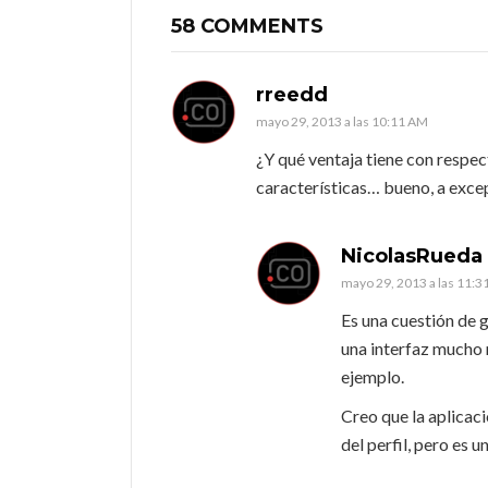
58 COMMENTS
rreedd
mayo 29, 2013 a las 10:11 AM
¿Y qué ventaja tiene con respec
características… bueno, a exce
NicolasRueda
mayo 29, 2013 a las 11:
Es una cuestión de 
una interfaz mucho m
ejemplo.
Creo que la aplicac
del perfil, pero es 