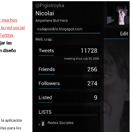
ar muchos
la red social
Twitter
.
jar las
un diseño
 la aplicación
tas para los