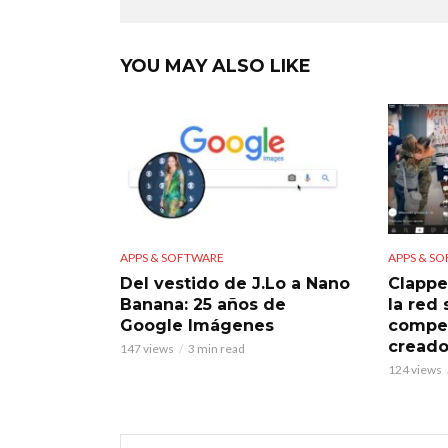
YOU MAY ALSO LIKE
APPS & SOFTWARE
APPS & S
Del vestido de J.Lo a Nano
Clappe
Banana: 25 años de
la red
Google Imágenes
compet
creado
147 views
3 min read
124 views