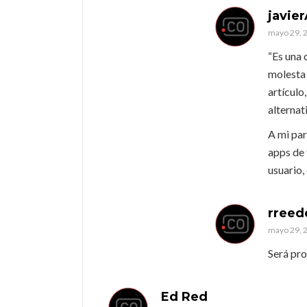
javie
mayo 29, 2
“Es una 
molesta 
artículo
alternat
A mi par
apps de 
usuario, 
rreed
mayo 29, 2
Será pro
Ed Red