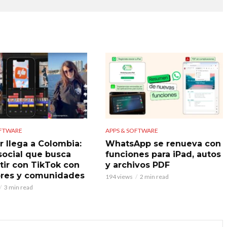
OFTWARE
APPS & SOFTWARE
r llega a Colombia:
WhatsApp se renueva con
 social que busca
funciones para iPad, autos
ir con TikTok con
y archivos PDF
res y comunidades
194 views
2 min read
3 min read