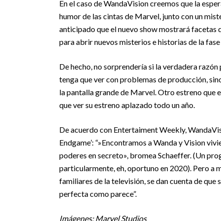
En el caso de WandaVision creemos que la espera 
humor de las cintas de Marvel, junto con un mist
anticipado que el nuevo show mostrará facetas d
para abrir nuevos misterios e historias de la fas
De hecho, no sorprendería si la verdadera razón 
tenga que ver con problemas de producción, sino
la pantalla grande de Marvel. Otro estreno que 
que ver su estreno aplazado todo un año.
De acuerdo con Entertaiment Weekly, WandaVisi
Endgame’: “»Encontramos a Wanda y Vision vivie
poderes en secreto», bromea Schaeffer. (Un pro
particularmente, eh, oportuno en 2020). Pero a me
familiares de la televisión, se dan cuenta de que 
perfecta como parece”.
Imágenes: Marvel Studios