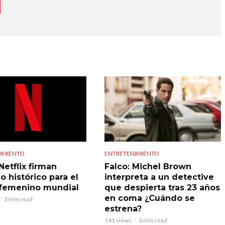
IMIENTO
ENTRETENIMIENTO
Netflix firman
Falco: Michel Brown
o histórico para el
interpreta a un detective
 femenino mundial
que despierta tras 23 años
en coma ¿Cuándo se
3 min read
estrena?
141 views
3 min read