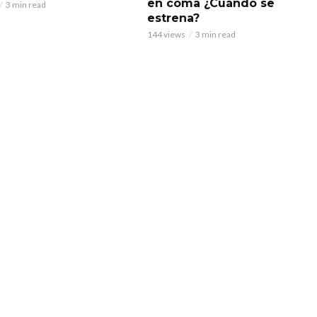
en coma ¿Cuándo se
3 min read
estrena?
144 views
3 min read