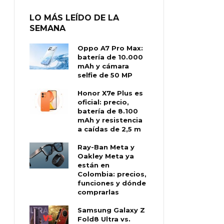
LO MÁS LEÍDO DE LA
SEMANA
Oppo A7 Pro Max:
batería de 10.000
mAh y cámara
selfie de 50 MP
Honor X7e Plus es
oficial: precio,
batería de 8.100
mAh y resistencia
a caídas de 2,5 m
Ray-Ban Meta y
Oakley Meta ya
están en
Colombia: precios,
funciones y dónde
comprarlas
Samsung Galaxy Z
Fold8 Ultra vs.