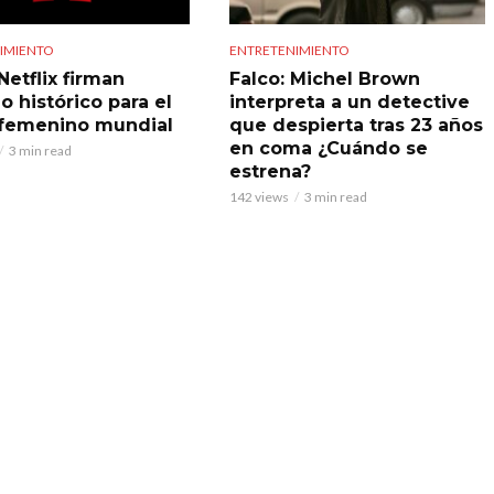
IMIENTO
ENTRETENIMIENTO
Netflix firman
Falco: Michel Brown
o histórico para el
interpreta a un detective
 femenino mundial
que despierta tras 23 años
en coma ¿Cuándo se
3 min read
estrena?
142 views
3 min read