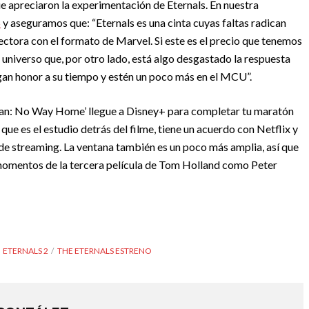
 apreciaron la experimentación de Eternals. En nuestra
5
y aseguramos que: “Eternals es una cinta cuyas faltas radican
irectora con el formato de Marvel. Si este es el precio que tenemos
universo que, por otro lado, está algo desgastado la respuesta
gan honor a su tiempo y estén un poco más en el MCU”.
Man: No Way Home’ llegue a Disney+ para completar tu maratón
ue es el estudio detrás del filme, tiene un acuerdo con Netflix y
o de streaming. La ventana también es un poco más amplia, así que
momentos de la tercera película de Tom Holland como Peter
ETERNALS 2
THE ETERNALS ESTRENO