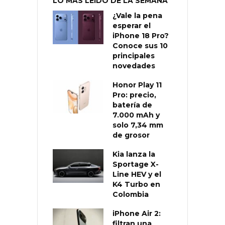
LO MÁS LEÍDO DE LA SEMANA
¿Vale la pena
esperar el
iPhone 18 Pro?
Conoce sus 10
principales
novedades
Honor Play 11
Pro: precio,
batería de
7.000 mAh y
solo 7,34 mm
de grosor
Kia lanza la
Sportage X-
Line HEV y el
K4 Turbo en
Colombia
iPhone Air 2:
filtran una