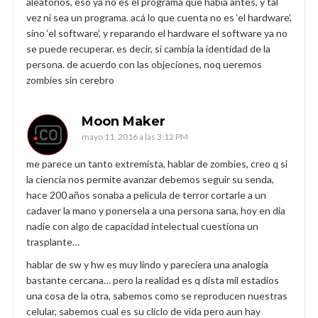
aleatorios, eso ya no es el programa que había antes, y tal
vez ni sea un programa. acá lo que cuenta no es ‘el hardware’,
sino ‘el software’, y reparando el hardware el software ya no
se puede recuperar. es decir, sí cambia la identidad de la
persona. de acuerdo con las objeciones, noq ueremos
zombies sin cerebro
Moon Maker
mayo 11, 2016 a las 3:12 PM
me parece un tanto extremista, hablar de zombies, creo q si
la ciencia nos permite avanzar debemos seguir su senda,
hace 200 años sonaba a pelicula de terror cortarle a un
cadaver la mano y ponersela a una persona sana, hoy en dia
nadie con algo de capacidad intelectual cuestiona un
trasplante…
hablar de sw y hw es muy lindo y pareciera una analogia
bastante cercana… pero la realidad es q dista mil estadios
una cosa de la otra, sabemos como se reproducen nuestras
celular, sabemos cual es su cliclo de vida pero aun hay