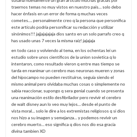
susana nuevamente un gran articulo muchas gracias por
traernos temas no muy vistos en nuestro pais… solo debo
hacer énfasis en un error de forma q muchas veces
cometes…. personalmente creo q la persona que personifica
este articulo podria personificar su redacción y utilizar
sinónimos!!! jajjajajajaja dios santo en un solo parrafo creo q
has usado unas 7 veces la misma raíz! jajajaja
en todo caso y volviendo al tema, en los ochentas lei un
estudio sobre unos cientificos de la union sovietica q lo
intentaron, como resultado vieron q entre mas tiempo se
tarda en reanimar un cerebro mas neuronas mueren y zonas
del hipocampo no pueden restituirse, seguia siendo el
mismo animal pero olvidaba muchas cosas o simplemente no
sabia reaccionar, supongo q sera genial cuando se presenta
una reanimación estilo desfibrilador pero revivir el cerebro
de walt disney aun lo veo muy lejos… desde el punto de
vista moral… solo le dire a los extremistas religiosos q si dios
nos hizo a su imagen y semejanza… y podemos revivir un
cerebro muerto… eso significa q dios nos dio esa gracia
divina tambien XD