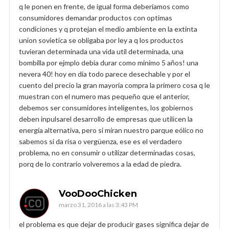
q le ponen en frente, de igual forma deberíamos como
consumidores demandar productos con optimas
condiciones y q protejan el medio ambiente en la extinta
union sovietica se obligaba por ley a q los productos
tuvieran determinada una vida util determinada, una
bombilla por ejmplo debia durar como minimo 5 años! una
nevera 40! hoy en dia todo parece desechable y por el
cuento del precio la gran mayoria compra la primero cosa q le
muestran con el numero mas pequeño que el anterior,
debemos ser consumidores inteligentes, los gobiernos
deben inpulsarel desarrollo de empresas que utilicen la
energía alternativa, pero si miran nuestro parque eólico no
sabemos si da risa o vergüenza, ese es el verdadero
problema, no en consumir o utilizar determinadas cosas,
porq de lo contrario volveremos a la edad de piedra.
VooDooChicken
marzo 31, 2016 a las 3:43 PM
el problema es que dejar de producir gases significa dejar de