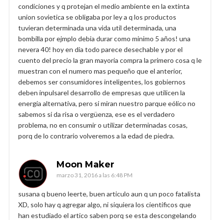
condiciones y q protejan el medio ambiente en la extinta
union sovietica se obligaba por ley a q los productos
tuvieran determinada una vida util determinada, una
bombilla por ejmplo debia durar como minimo 5 años! una
nevera 40! hoy en dia todo parece desechable y por el
cuento del precio la gran mayoria compra la primero cosa q le
muestran con el numero mas pequeño que el anterior,
debemos ser consumidores inteligentes, los gobiernos
deben inpulsarel desarrollo de empresas que utilicen la
energía alternativa, pero si miran nuestro parque eólico no
sabemos si da risa o vergüenza, ese es el verdadero
problema, no en consumir o utilizar determinadas cosas,
porq de lo contrario volveremos a la edad de piedra.
Moon Maker
marzo 31, 2016 a las 6:48 PM
susana q bueno leerte, buen articulo aun q un poco fatalista
XD, solo hay q agregar algo, ni siquiera los cientificos que
han estudiado el artico saben porq se esta descongelando