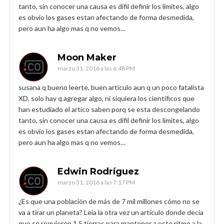
tanto, sin conocer una causa es difil definir los limites, algo
es obvio los gases estan afectando de forma desmedida,
pero aun ha algo mas q no vemos…
Moon Maker
marzo 31, 2016 a las 6:48 PM
susana q bueno leerte, buen articulo aun q un poco fatalista
XD, solo hay q agregar algo, ni siquiera los cientificos que
han estudiado el artico saben porq se esta descongelando
tanto, sin conocer una causa es difil definir los limites, algo
es obvio los gases estan afectando de forma desmedida,
pero aun ha algo mas q no vemos…
Edwin Rodríguez
marzo 31, 2016 a las 7:17 PM
¿Es que una población de más de 7 mil millones cómo no se
va a tirar un planeta? Leía la otra vez un articulo donde decía
que se requieren 1.5 tierras para mantener a este ritmo a la