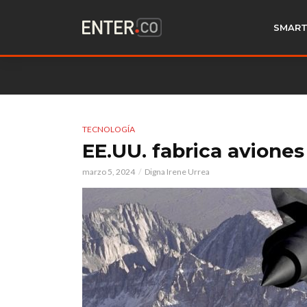
SMART
TECNOLOGÍA
EE.UU. fabrica avione
marzo 5, 2024
Digna Irene Urrea