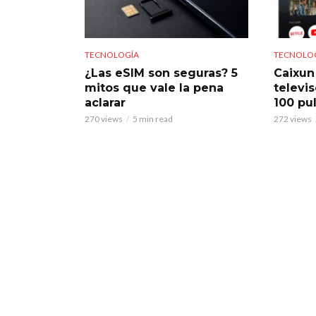
TECNOLOGÍA
TECNOLO
¿Las eSIM son seguras? 5
Caixun
mitos que vale la pena
televi
aclarar
100 pu
270 views
5 min read
272 views