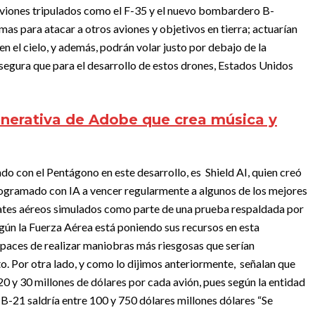
aviones tripulados como el F-35 y el nuevo bombardero B-
mas para atacar a otros aviones y objetivos en tierra; actuarían
 el cielo, y además, podrán volar justo por debajo de la
egura que para el desarrollo de estos drones, Estados Unidos
generativa de Adobe que crea música y
do con el Pentágono en este desarrollo, es Shield AI, quien creó
rogramado con IA a vencer regularmente a algunos de los mejores
ates aéreos simulados como parte de una prueba respaldada por
egún la Fuerza Aérea está poniendo sus recursos en esta
apaces de realizar maniobras más riesgosas que serían
to.
Por otra lado, y como lo dijimos anteriormente, señalan que
20 y 30 millones de dólares por cada avión, pues según la entidad
-21 saldría entre 100 y 750 dólares millones dólares
“Se