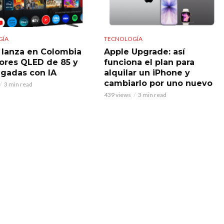
GÍA
TECNOLOGÍA
 lanza en Colombia
Apple Upgrade: así
sores QLED de 85 y
funciona el plan para
lgadas con IA
alquilar un iPhone y
cambiarlo por uno nuevo
3 min read
439 views
3 min read