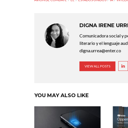
DIGNA IRENE UR
Comunicadora social y pe
literario y el lenguaje au
digna.urrea@enter.co
VIEW ALL POSTS
YOU MAY ALSO LIKE