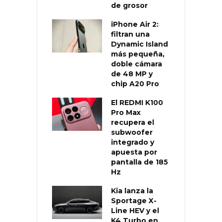
de grosor
iPhone Air 2:
filtran una
Dynamic Island
más pequeña,
doble cámara
de 48 MP y
chip A20 Pro
El REDMI K100
Pro Max
recupera el
subwoofer
integrado y
apuesta por
pantalla de 185
Hz
Kia lanza la
Sportage X-
Line HEV y el
K4 Turbo en