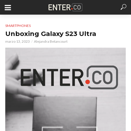
SMARTPHONES
Unboxing Galaxy S23 Ultra
marzo 13, 2023
Alejandra Betancourt
Reproductor
de
vídeo