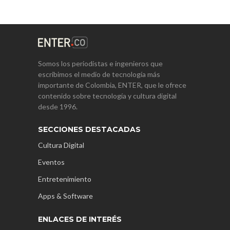
Somos los periodistas e ingenieros que
escribimos el medio de tecnología más
importante de Colombia, ENTER, que le ofrece
contenido sobre tecnología y cultura digital
desde 1996.
SECCIONES DESTACADAS
Cultura Digital
Eventos
Entretenimiento
Apps & Software
ENLACES DE INTERÉS