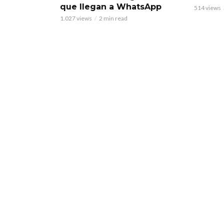
que llegan a WhatsApp
514 views
1.027 views
2 min read