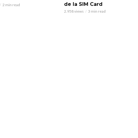
de la SIM Card
2 min read
2.958 views
3 min read