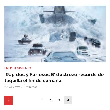
ENTRETENIMIENTO
‘Rápidos y Furiosos 8’ destrozó récords de
taquilla el fin de semana
2.493 views
2 min read
1
2
3
4