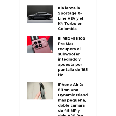
Kia lanza la
Sportage X-
Line HEV y el
K4 Turbo en
Colombia
El REDMI K100
Pro Max
recupera el
subwoofer
integrado y
apuesta por
pantalla de 185
Hz
iPhone Air 2:
filtran una
Dynamic Island
más pequeña,
doble cámara
de 48 MP y
chip A20 Pro