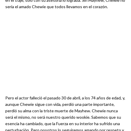
en el traje, solo con su asesoría lo lograba. Sin Mayhew, Chewie no
sería el amado Chewie que todos llevamos en el corazón.
Pero el actor falleció el pasado 30 de abril, a los 74 años de edad, y,
aunque Chewie sigue con vida, perdió una parte importante,
perdió su alma con la triste muerte de Mayhew. Chewie nunca
será el mismo, no será nuestro querido wookie. Sabemos que su
esencia ha cambiado, que la Fuerza en su interior ha sufrido una
perturbación. Pero nosotros lo seguiremos amando por respeto y