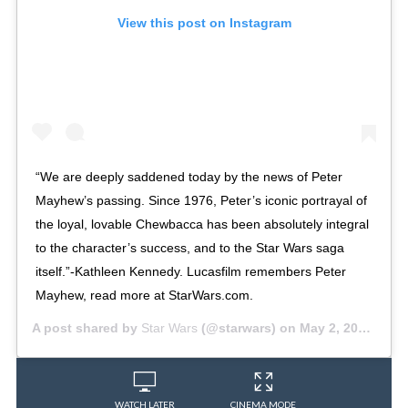
View this post on Instagram
“We are deeply saddened today by the news of Peter
Mayhew’s passing. Since 1976, Peter’s iconic portrayal of
the loyal, lovable Chewbacca has been absolutely integral
to the character’s success, and to the Star Wars saga
itself.”-Kathleen Kennedy. Lucasfilm remembers Peter
Mayhew, read more at StarWars.com.
A post shared by
Star Wars
(@starwars) on
May 2, 2019 at 5:42pm PDT
WATCH LATER
CINEMA MODE