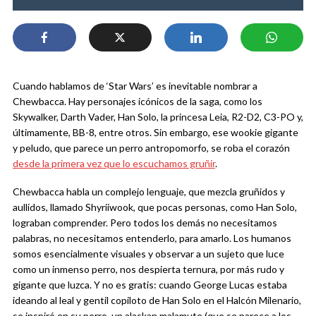
Cuando hablamos de ‘Star Wars’ es inevitable nombrar a
Chewbacca. Hay personajes icónicos de la saga, como los
Skywalker, Darth Vader, Han Solo, la princesa Leia, R2-D2, C3-PO y,
últimamente, BB-8, entre otros. Sin embargo, ese wookie gigante
y peludo, que parece un perro antropomorfo, se roba el corazón
desde la primera vez que lo escuchamos gruñir
.
Chewbacca habla un complejo lenguaje, que mezcla gruñidos y
aullidos, llamado Shyriiwook, que pocas personas, como Han Solo,
lograban comprender. Pero todos los demás no necesitamos
palabras, no necesitamos entenderlo, para amarlo. Los humanos
somos esencialmente visuales y observar a un sujeto que luce
como un inmenso perro, nos despierta ternura, por más rudo y
gigante que luzca. Y no es gratis: cuando George Lucas estaba
ideando al leal y gentil copiloto de Han Solo en el Halcón Milenario,
se inspiró en su perro, un alaskan malamute (que se parece a los