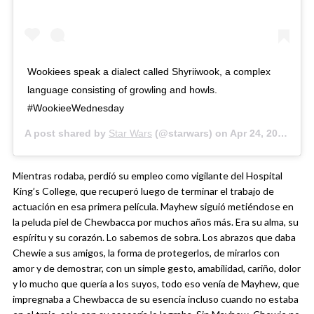
Wookiees speak a dialect called Shyriiwook, a complex
language consisting of growling and howls.
#WookieeWednesday
A post shared by
Star Wars
(@starwars) on
Apr 24, 2019 at 10:33am PDT
Mientras rodaba, perdió su empleo como vigilante del Hospital
King’s College, que recuperó luego de terminar el trabajo de
actuación en esa primera película. Mayhew siguió metiéndose en
la peluda piel de Chewbacca por muchos años más. Era su alma, su
espíritu y su corazón. Lo sabemos de sobra. Los abrazos que daba
Chewie a sus amigos, la forma de protegerlos, de mirarlos con
amor y de demostrar, con un simple gesto, amabilidad, cariño, dolor
y lo mucho que quería a los suyos, todo eso venía de Mayhew, que
impregnaba a Chewbacca de su esencia incluso cuando no estaba