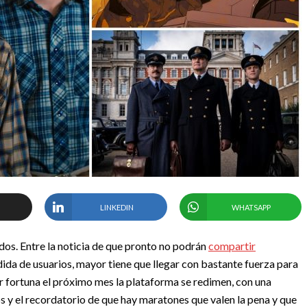
LINKEDIN
WHATSAPP
dos. Entre la noticia de que pronto no podrán
compartir
dida de usuarios, mayor tiene que llegar con bastante fuerza para
 fortuna el próximo mes la plataforma se redimen, con una
s y el recordatorio de que hay maratones que valen la pena y que