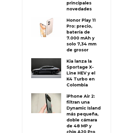
principales
novedades
Honor Play 11
Pro: precio,
batería de
7.000 mAh y
solo 7,34 mm
de grosor
Kia lanza la
Sportage X-
Line HEV y el
K4 Turbo en
Colombia
iPhone Air 2:
filtran una
Dynamic Island
más pequeña,
doble cámara
de 48 MP y
chip A20 Pro