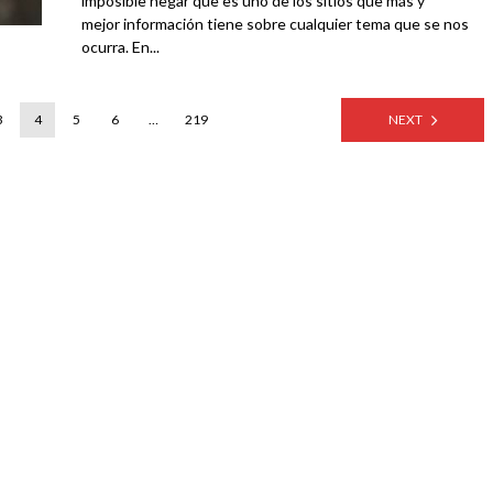
imposible negar que es uno de los sitios que más y
mejor información tiene sobre cualquier tema que se nos
ocurra. En...
3
4
5
6
…
219
NEXT