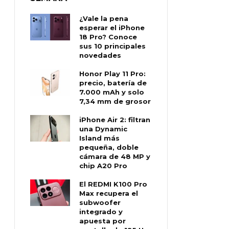
¿Vale la pena
esperar el iPhone
18 Pro? Conoce
sus 10 principales
novedades
Honor Play 11 Pro:
precio, batería de
7.000 mAh y solo
7,34 mm de grosor
iPhone Air 2: filtran
una Dynamic
Island más
pequeña, doble
cámara de 48 MP y
chip A20 Pro
El REDMI K100 Pro
Max recupera el
subwoofer
integrado y
apuesta por