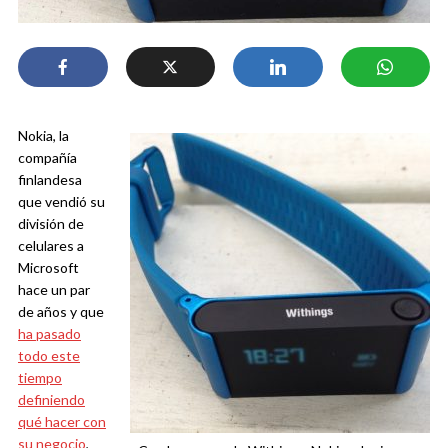
Nokia, la
compañía
finlandesa
que vendió su
división de
celulares a
Microsoft
hace un par
de años y que
ha pasado
todo este
tiempo
definiendo
qué hacer con
su negocio
,