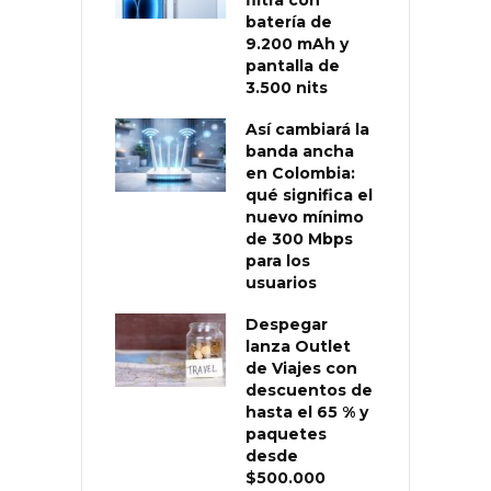
filtra con
batería de
9.200 mAh y
pantalla de
3.500 nits
Así cambiará la
banda ancha
en Colombia:
qué significa el
nuevo mínimo
de 300 Mbps
para los
usuarios
Despegar
lanza Outlet
de Viajes con
descuentos de
hasta el 65 % y
paquetes
desde
$500.000