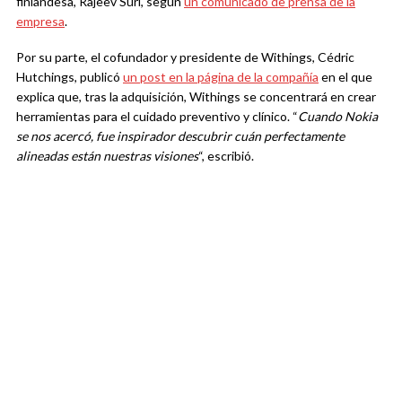
finlandesa, Rajeev Suri, según
un comunicado de prensa de la
empresa
.
Por su parte, el cofundador y presidente de Withings, Cédric
Hutchings, publicó
un post en la página de la compañía
en el que
explica que, tras la adquisición, Withings se concentrará en crear
herramientas para el cuidado preventivo y clínico. “
Cuando Nokia
se nos acercó, fue inspirador descubrir cuán perfectamente
alineadas están nuestras visiones
“, escribió.