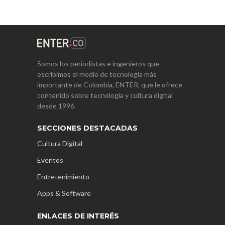
Somos los periodistas e ingenieros que
escribimos el medio de tecnología más
importante de Colombia, ENTER, que le ofrece
contenido sobre tecnología y cultura digital
desde 1996.
SECCIONES DESTACADAS
Cultura Digital
Eventos
Entretenimiento
Apps & Software
ENLACES DE INTERÉS